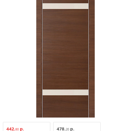
442.
р.
478.
р.
80
20