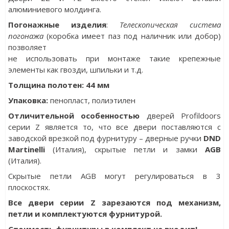
алюминиевого молдинга.
Погонажные изделия
:
Телескопическая система
погонажа
(коробка имеет паз под наличник или добор)
позволяет
не использовать при монтаже такие крепежные
элементы как гвозди, шпильки и т.д.
Толщина полотен: 44 мм
Упаковка
:
пенопласт, полиэтилен
Отличительной особенностью
дверей Profildoors
серии Z является то, что все двери поставляются с
заводской врезкой под фурнитуру ­– дверные ручки
DND
Martinelli
(Италия), скрытые петли и замки
AGB
(Италия).
Скрытые петли AGB могут регулироваться в 3
плоскостях.
Все двери серии Z зарезаются под механизм,
петли и комплектуются фурнитурой.
Стоимость фурнитуры в комплект не входит!