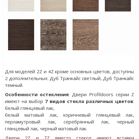
Для моделей 2Z и 4Z кроме основных цветов, доступны
2 дополнительных:
Дуб Транкайс светлый
,
Дуб Транкайс
темный
.
Особенности остекления
: Двери Profildoors серии Z
имеют на выбор
7 видов стекла различных цветов
:
белый глянцевый лак
,
белый матовый лак
,
коричневый глянцевый лак
,
перламутровый лак
,
серебрянный лак,
черный
глянцевый лак
,
черный матовый лак.
Двери 2Z и 7Z вместо стекол имеют вставки