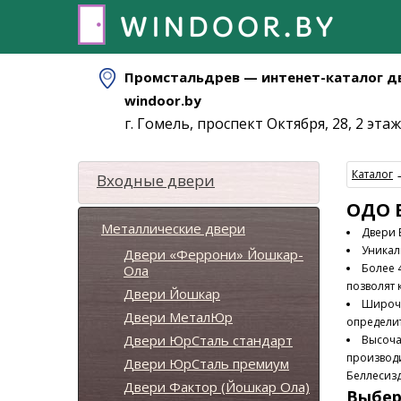
Промстальдрев — интенет-каталог д
windoor.by
г. Гомель, проспект Октября, 28, 2 этаж
Каталог
Входные двери
ОДО 
Металлические двери
Двери 
Уникал
Двери «Феррони» Йошкар-
Более 
Ола
позволят 
Двери Йошкар
Широч
Двери МеталЮр
определи
Двери ЮрСталь стандарт
Высоча
производ
Двери ЮрСталь премиум
Беллесиз
Двери Фактор (Йошкар Ола)
Выбер