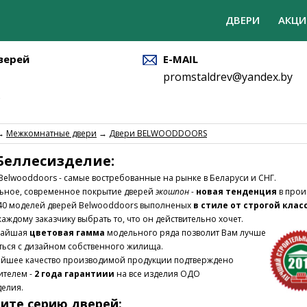
ДВЕРИ
АКЦИ
верей
E-MAIL
promstaldrev@yandex.by
→
Межкомнатные двери
→
Двери BELWOODDOORS
Беллесизделие:
Belwooddoors - самые востребованные на рынке в Беларуси и СНГ.
ьное, современное покрытие дверей
экошпон -
новая тенденция
в прои
40 моделей дверей Belwooddoors выполненых
в стиле от строгой кла
каждому заказчику выбрать то, что он действительно хочет.
айшая
цветовая гамма
модельного ряда позволит Вам лучше
ться с дизайном собственного жилища.
йшее качество производимой продукции подтверждено
ителем -
2 года гарантиии
на все изделия ОДО
делия.
ите серию дверей: