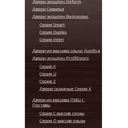
Двери экошпон Deform
Двери Севилья
Двери экошпон Веллдорис
Серия Smart
Серия Duplex
Серия Interi
Двери из массива ольхи ДорВуд
Двери экошпон ProfilDoors
Серия X
Серия U
Серия Z
Двери складные Серия Х
Двери из массива ПМЦ г.
Поставы
Серия С массив сосны
Серия О массив ольхи