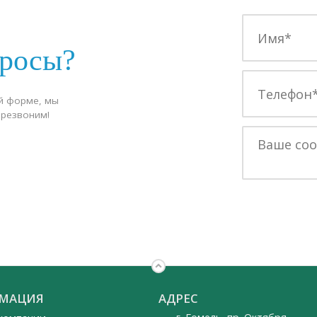
просы?
й форме, мы
ерезвоним!
МАЦИЯ
АДРЕС