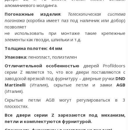
алюминиевого молдинга.
Погонажные изделия
:
Телескопическая система
погонажа
(коробка имеет паз под наличник или добор)
позволяет
не использовать при монтаже такие крепежные
элементы как гвозди, шпильки и т.д.
Толщина полотен: 44 мм
Упаковка
:
пенопласт, полиэтилен
Отличительной особенностью
дверей Profildoors
серии Z является то, что все двери поставляются с
заводской врезкой под фурнитуру ­– дверные ручки
DND
Martinelli
(Италия), скрытые петли и замки
AGB
(Италия).
Скрытые петли AGB могут регулироваться в 3
плоскостях.
Все двери серии Z зарезаются под механизм,
петли и комплектуются фурнитурой.
Стоимость фурнитуры в комплект не входит!