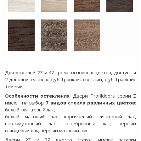
Для моделей 2Z и 4Z кроме основных цветов, доступны
2 дополнительных:
Дуб Транкайс светлый
,
Дуб Транкайс
темный
.
Особенности остекления
: Двери Profildoors серии Z
имеют на выбор
7 видов стекла различных цветов
:
белый глянцевый лак
,
белый матовый лак
,
коричневый глянцевый лак
,
перламутровый лак
,
серебрянный лак,
черный
глянцевый лак
,
черный матовый лак.
Двери 2Z и 7Z вместо стекол имеют вставки