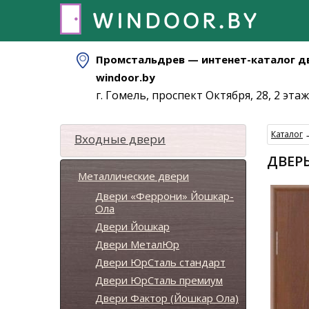
Промстальдрев — интенет-каталог д
windoor.by
г. Гомель, проспект Октября, 28, 2 этаж
Каталог
Входные двери
ДВЕРЬ
Металлические двери
Двери «Феррони» Йошкар-
Ола
Двери Йошкар
Двери МеталЮр
Двери ЮрСталь стандарт
Двери ЮрСталь премиум
Двери Фактор (Йошкар Ола)