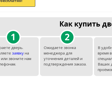
бесплатно!
Как купить дв
1
2
раете дверь.
Ожидаете звонка
В удобн
вляете
заявку
на
менеджера для
время 
 или звоните нам
уточнения деталей и
специал
лефонам.
подтверждения заказа.
Ваших 
проёмов