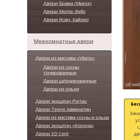
Двери Брама (Минск)
Двери Monte-Bello
Двери Ясин, Кайзер
Межкомнатные двери
Двери из массива «Vilario»
Двери из сосны
тонированные
Двери шпонированные
Двери из ольхи
Двери экошпон Portas
Бес
Двери Техно ламинатин
Зака
Двери из массива сосны и ольхи
у
Двери экошпон «Корона»
с
Двери 3D Cent
дв