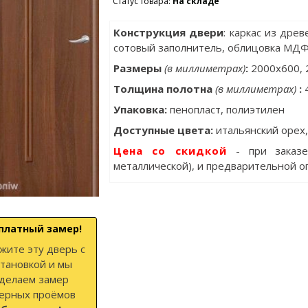
Статус товара:
На складе
Конструкция двери
: каркас из дре
сотовый заполнитель, облицовка МДФ
Размеры
(в миллиметрах)
:
2000х600, 
Толщина полотна
(в миллиметрах)
:
Упаковка
:
пенопласт, полиэтилен
Доступные цвета:
итальянский орех,
Цена со скидкой
- при заказ
металлической), и предварительной о
платный замер!
жите эту дверь с
становкой и мы
делаем замер
ерных проёмов