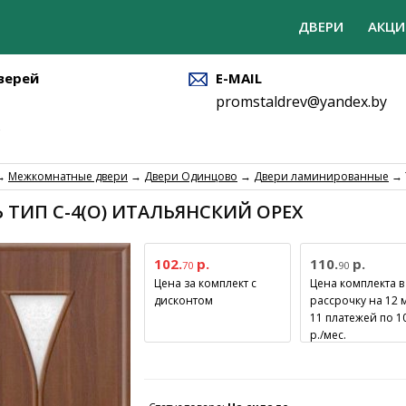
ДВЕРИ
АКЦИ
верей
E-MAIL
promstaldrev@yandex.by
→
Межкомнатные двери
→
Двери Одинцово
→
Двери ламинированные
→ 
 ТИП С-4(О) ИТАЛЬЯНСКИЙ ОРЕХ
102.
р.
110.
р.
70
90
Цена за комплект с
Цена комплекта в
дисконтом
рассрочку на 12 
11 платежей по 1
р./мес.