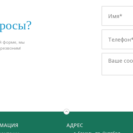
просы?
й форме, мы
ерезвоним!
МАЦИЯ
АДРЕС