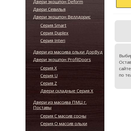
Двери экошпон Deform
Двери Севилья
Двери экошпон Веллдорис
Серия Smart
Серия Duplex
Серия Interi
Двери из массива ольхи ДорВуд
Выби
Двери экошпон ProfilDoors
Оста
Серия X
сайте
по те
Серия U
Серия Z
Двери складные Серия Х
Двери из массива ПМЦ г.
Поставы
Серия С массив сосны
Серия О массив ольхи