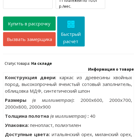
11 платежей по 10.01
р./мес.
Купить в рассрочку
Быстрый
Вызвать замерщика
расчёт
Статус товара:
На складе
Информация о товаре
Конструкция двери
: каркас из древесины хвойных
пород, высокопрочный ячеистый сотовый заполнитель,
облицовка МДФ, синтетический шпон
Размеры
(в миллиметрах)
:
2000х600, 2000x700,
2000x800, 2000x900
Толщина полотна
(в миллиметрах)
:
40
Упаковка
:
пенопласт, полиэтилен
Доступные цвета:
итальянский орех, миланский орех,