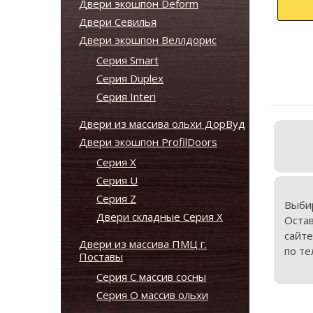
Двери экошпон Deform
Двери Севилья
Двери экошпон Веллдорис
Серия Smart
Серия Duplex
Серия Interi
Двери из массива ольхи ДорВуд
Двери экошпон ProfilDoors
Серия X
Серия U
Серия Z
Выби
Двери складные Серия Х
Оста
сайте
Двери из массива ПМЦ г.
по те
Поставы
Серия С массив сосны
Серия О массив ольхи