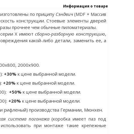
Информация о товаре
 изготовлены по приципу
Сэндвич
(MDF + Массив
ескость конструкции. Стоевые элементы дверей
в разы прочнее чем обычные пиломатериалы.
s серии X имеют
сборно-разборную конструкцию
,
повреждения какой-либо детали, заменить ее, а
00x800, 2000x900.
):
+30%
к цене выбранной модели.
):
+20%
к цене выбранной модели.
00):
+50%
к цене выбранной модели.
00):
+20%
к цене выбранной модели.
 и рифленый) производства Германии, Мюнхен.
ская система погонажа
(коробка имеет паз под
 использовать при монтаже такие крепежные