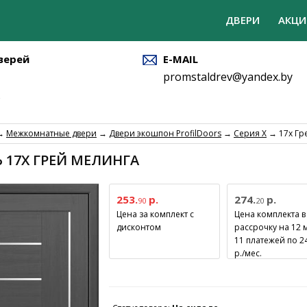
ДВЕРИ
АКЦИ
верей
E-MAIL
promstaldrev@yandex.by
→
Межкомнатные двери
→
Двери экошпон ProfilDoors
→
Серия X
→ 17x Гр
 17X ГРЕЙ МЕЛИНГА
253.
р.
274.
р.
90
20
Цена за комплект с
Цена комплекта в
дисконтом
рассрочку на 12 
11 платежей по 2
р./мес.