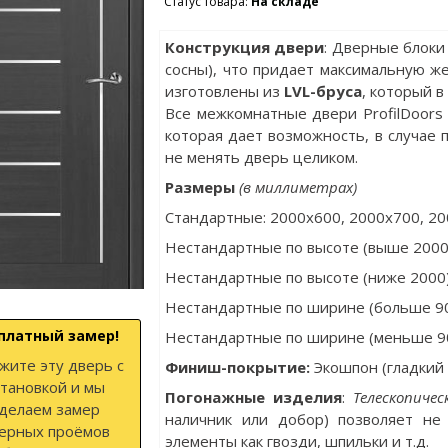
Статус товара:
На складе
Конструкция двери
: Дверные блоки
сосны), что придает максимальную ж
изготовлены из
LVL-бруса
, который 
Все межкомнатные двери ProfilDoor
которая дает возможность, в случае 
не менять дверь целиком.
Размеры
(в миллиметрах)
Стандартные: 2000х600, 2000x700, 20
Нестандартные по высоте (выше 2000
Нестандартные по высоте (ниже 2000
Нестандартные по ширине (больше 9
платный замер!
Нестандартные по ширине (меньше 9
жите эту дверь с
Финиш-покрытие:
Экошпон (гладкий
становкой и мы
Погонажные изделия
:
Телескопиче
делаем замер
наличник или добор) позволяет не
ерных проёмов
элементы как гвозди, шпильки и т.д.