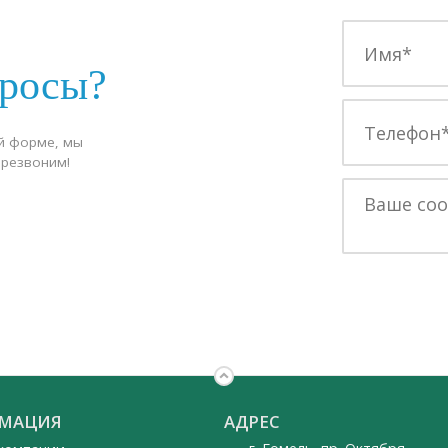
просы?
й форме, мы
ерезвоним!
МАЦИЯ
АДРЕС