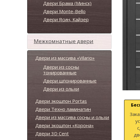
Двери Брама (Минск)
Двери Monte-Bello
Двери Ясин, Кайзер
Межкомнатные двери
Двери из массива «Vilario»
Двери из сосны
тонированные
Двери шпонированные
Двери из ольхи
Двери экошпон Portas
Бес
Двери Техно ламинатин
Зака
Двери из массива сосны и ольхи
у
Двери экошпон «Корона»
с
Двери 3D Cent
дв