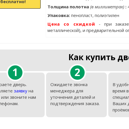
бесплатно!
Толщина полотна
(в миллиметрах)
:
Упаковка
:
пенопласт, полиэтилен
Цена со скидкой
- при заказ
металлической), и предварительной о
Как купить дв
1
2
раете дверь.
Ожидаете звонка
В удобн
вляете
заявку
на
менеджера для
время 
 или звоните нам
уточнения деталей и
специал
лефонам.
подтверждения заказа.
Ваших 
проёмов