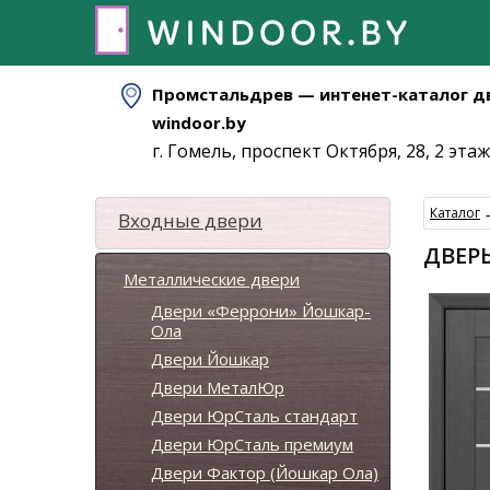
Промстальдрев — интенет-каталог д
windoor.by
г. Гомель, проспект Октября, 28, 2 этаж
Каталог
Входные двери
ДВЕРЬ
Металлические двери
Двери «Феррони» Йошкар-
Ола
Двери Йошкар
Двери МеталЮр
Двери ЮрСталь стандарт
Двери ЮрСталь премиум
Двери Фактор (Йошкар Ола)