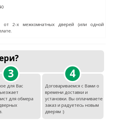
40
е от 2-х межкомнатных дверей (или одной
плате.
ери?
3
4
ое для Вас
Договариваемся с Вами о
выезжает
времени доставки и
ист для обмера
установки. Вы оплачиваете
дверных
заказ и радуетесь новым
.
дверям :)