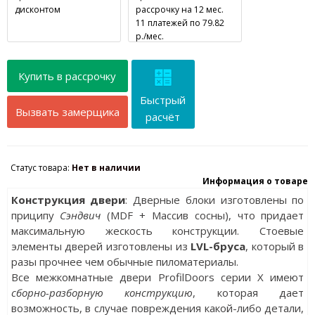
дисконтом
рассрочку на 12 мес.
11 платежей по 79.82
р./мес.
Купить в рассрочку
Быстрый
Вызвать замерщика
расчёт
Статус товара:
Нет в наличии
Информация о товаре
Конструкция двери
: Дверные блоки изготовлены по
приципу
Сэндвич
(MDF + Массив сосны), что придает
максимальную жескость конструкции. Стоевые
элементы дверей изготовлены из
LVL-бруса
, который в
разы прочнее чем обычные пиломатериалы.
Все межкомнатные двери ProfilDoors серии X имеют
сборно-разборную конструкцию
, которая дает
возможность, в случае повреждения какой-либо детали,