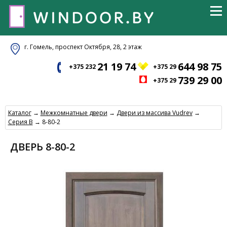
г. Гомель, проспект Октября, 28, 2 этаж
21 19 74
644 98 75
+375 232
+375 29
739 29 00
+375 29
Каталог
→
Межкомнатные двери
→
Двери из массива Vudrev
→
Серия B
→ 8-80-2
ДВЕРЬ 8-80-2