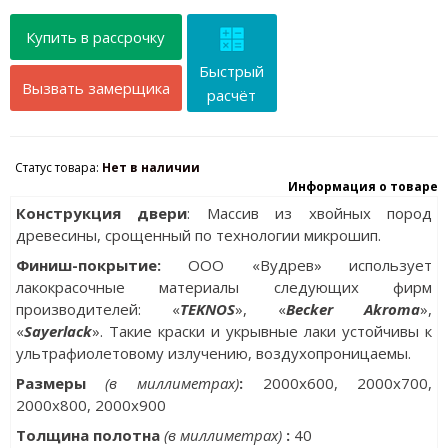
Купить в рассрочку
Быстрый
Вызвать замерщика
расчёт
Статус товара:
Нет в наличии
Информация о товаре
Конструкция двери
: Массив из хвойных пород
древесины, срощенный по технологии микрошип.
Финиш-покрытие:
ООО «Вудрев» использует
лакокрасочные материалы следующих фирм
производителей: «
TEKNOS
», «
Becker Akroma
»,
«
Sayerlack
». Такие краски и укрывные лаки устойчивы к
ультрафиолетовому излучению, воздухопроницаемы.
Размеры
(в миллиметрах)
:
2000х600, 2000x700,
2000x800, 2000x900
Толщина полотна
(в миллиметрах)
:
40