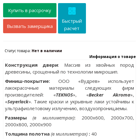
Купить в рассрочку
Быстрый
Вызвать замерщика
расчёт
Статус товара:
Нет в наличии
Информация о товаре
Конструкция двери
: Массив из хвойных пород
древесины, срощенный по технологии микрошип.
Финиш-покрытие:
ООО «Вудрев» использует
лакокрасочные материалы следующих фирм
производителей: «
TEKNOS
», «
Becker Akroma
»,
«
Sayerlack
». Такие краски и укрывные лаки устойчивы к
ультрафиолетовому излучению, воздухопроницаемы.
Размеры
(в миллиметрах)
:
2000х600, 2000x700,
2000x800, 2000x900
Толщина полотна
(в миллиметрах)
:
40