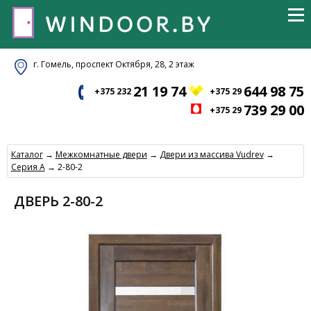
г. Гомель, проспект Октября, 28, 2 этаж
21 19 74
644 98 75
+375 232
+375 29
739 29 00
+375 29
Каталог
→
Межкомнатные двери
→
Двери из массива Vudrev
→
Серия А
→ 2-80-2
ДВЕРЬ 2-80-2