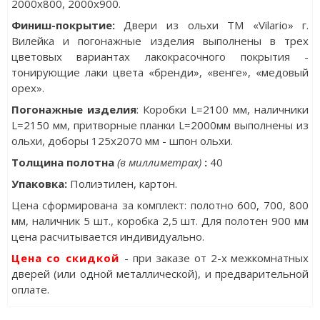
2000x800, 2000x900.
Финиш-покрытие:
Двери из ольхи ТМ «Vilario» г.
Вилейка и погонажные изделия выполнены в трех
цветовых вариантах лакокрасочного покрытия -
тонирующие лаки цвета «бренди», «венге», «медовый
орех».
Погонажные изделия
: Коробки L=2100 мм, наличники
L=2150 мм, притворные планки L=2000мм выполнены из
ольхи, доборы 125х2070 мм - шпон ольхи.
Толщина полотна
(в миллиметрах)
:
40
Упаковка
:
Полиэтилен, картон.
Цена сформирована за комплект: полотно 600, 700, 800
мм, наличник 5 шт., коробка 2,5 шт. Для полотен 900 мм
цена расчитывается индивидуально.
Цена со скидкой
- при заказе от 2-х межкомнатных
дверей (или одной металлической), и предварительной
оплате.