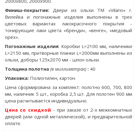
2000x800, 2000x900.
Финиш-покрытие:
Двери из ольхи ТМ «Vilario» г.
Вилейка и погонажные изделия выполнены в трех
цветовых вариантах лакокрасочного покрытия -
тонирующие лаки цвета «бренди», «венге», «медовый
орех».
Погонажные изделия
: Коробки L=2100 мм, наличники
L=2150 мм, притворные планки L=2000мм выполнены из
ольхи, доборы 125х2070 мм - шпон ольхи.
Толщина полотна
(в миллиметрах)
:
40
Упаковка
:
Полиэтилен, картон.
Цена сформирована за комплект: полотно 600, 700, 800
мм, наличник 5 шт., коробка 2,5 шт. Для полотен 900 мм
цена расчитывается индивидуально.
Цена со скидкой
- при заказе от 2-х межкомнатных
дверей (или одной металлической), и предварительной
оплате.