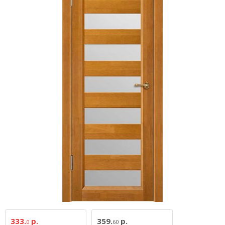
333.
р.
359.
р.
0
60