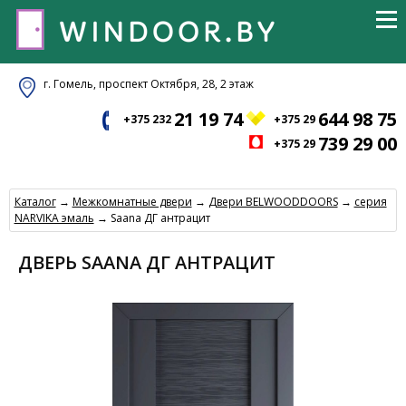
г. Гомель, проспект Октября, 28, 2 этаж
21 19 74
644 98 75
+375 232
+375 29
739 29 00
+375 29
Каталог
→
Межкомнатные двери
→
Двери BELWOODDOORS
→
серия
NARVIKA эмаль
→ Saana ДГ антрацит
ДВЕРЬ SAANA ДГ АНТРАЦИТ