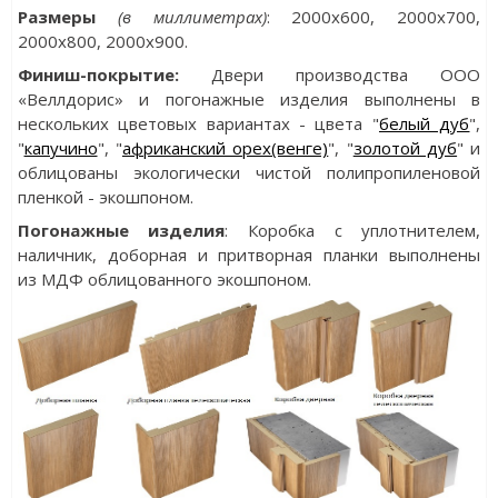
Разм
еры
(в миллиметрах)
: 2000х600, 2000x700,
2000x800, 2000x900.
Финиш-покрытие:
Двери производства ООО
«Веллдорис» и погонажные изделия выполнены в
нескольких цветовых вариантах - цвета "
белый дуб
",
"
капучино
", "
африканский орех(венге)
", "
золотой дуб
" и
облицованы экологически чистой полипропиленовой
пленкой - экошпоном.
Погонажные изделия
: Коробка с уплотнителем,
наличник, доборная и притворная планки выполнены
из МДФ облицованного экошпоном.