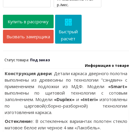
р./мес.
Купить в рассрочку
Быстрый
Вызвать замерщика
расчёт
Статус товара:
Под заказ
Информация о товаре
Конструкция двери
: Детали каркаса дверного полотна
выполнены из древесины по технологии "сэндвич» с
применением подложки из МДФ. Модели
«Smart»
выполнены по щитовой технологии с сотовым
заполнением. Модели
«Duplex»
и
«Interi»
изготовлены
по царговой(сборно-разборной) технологии
изготовления каркаса.
Остеклени
е: В остекленных вариантах полотен стекло
матовое белое или черное 4 мм «Лакобель».