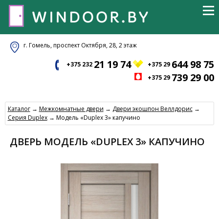
г. Гомель, проспект Октября, 28, 2 этаж
21 19 74
644 98 75
+375 232
+375 29
739 29 00
+375 29
Каталог
→
Межкомнатные двери
→
Двери экошпон Веллдорис
→
Серия Duplex
→ Модель «Duplex 3» капучино
ДВЕРЬ МОДЕЛЬ «DUPLEX 3» КАПУЧИНО