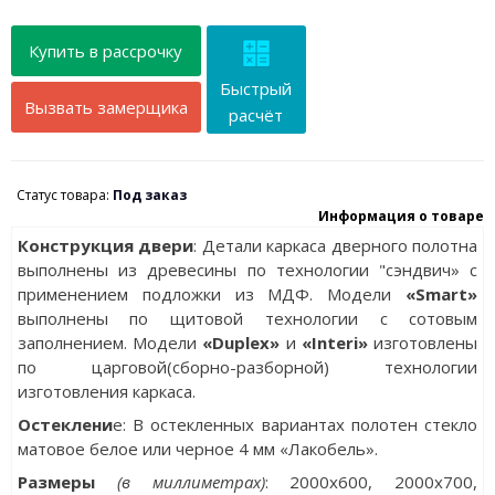
Купить в рассрочку
Быстрый
Вызвать замерщика
расчёт
Статус товара:
Под заказ
Информация о товаре
Конструкция двери
: Детали каркаса дверного полотна
выполнены из древесины по технологии "сэндвич» с
применением подложки из МДФ. Модели
«Smart»
выполнены по щитовой технологии с сотовым
заполнением. Модели
«Duplex»
и
«Interi»
изготовлены
по царговой(сборно-разборной) технологии
изготовления каркаса.
Остеклени
е: В остекленных вариантах полотен стекло
матовое белое или черное 4 мм «Лакобель».
Разм
еры
(в миллиметрах)
: 2000х600, 2000x700,