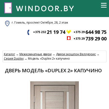
г. Гомель, проспект Октября, 28, 2 этаж
21 19 74
644 98 75
+375 232
+375 29
739 29 00
+375 29
Каталог
→
Межкомнатные двери
→
Двери экошпон Веллдорис
→
Серия Duplex
→ Модель «Duplex 2» капучино
ДВЕРЬ МОДЕЛЬ «DUPLEX 2» КАПУЧИНО