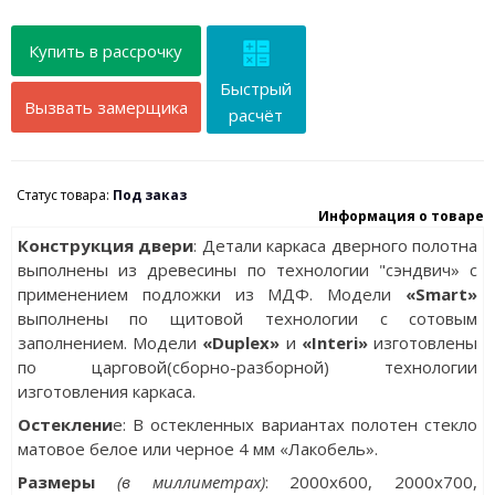
Купить в рассрочку
Быстрый
Вызвать замерщика
расчёт
Статус товара:
Под заказ
Информация о товаре
Конструкция двери
: Детали каркаса дверного полотна
выполнены из древесины по технологии "сэндвич» с
применением подложки из МДФ. Модели
«Smart»
выполнены по щитовой технологии с сотовым
заполнением. Модели
«Duplex»
и
«Interi»
изготовлены
по царговой(сборно-разборной) технологии
изготовления каркаса.
Остеклени
е: В остекленных вариантах полотен стекло
матовое белое или черное 4 мм «Лакобель».
Разм
еры
(в миллиметрах)
: 2000х600, 2000x700,