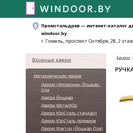
Промстальдрев — интенет-каталог д
windoor.by
г. Гомель, проспект Октября, 28, 2 этаж
Каталог
Входные двери
РУЧК
Металлические двери
Двери «Феррони» Йошкар-
Ола
Двери Йошкар
Двери МеталЮр
Двери ЮрСталь стандарт
Двери ЮрСталь премиум
Двери Фактор (Йошкар Ола)