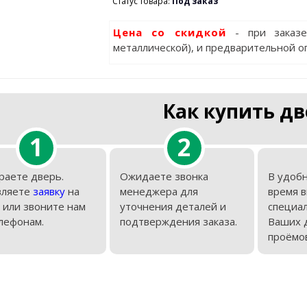
Статус товара:
Под заказ
Цена со скидкой
- при заказ
металлической), и предварительной о
Как купить дв
1
2
раете дверь.
Ожидаете звонка
В удобн
вляете
заявку
на
менеджера для
время 
 или звоните нам
уточнения деталей и
специал
лефонам.
подтверждения заказа.
Ваших 
проёмов