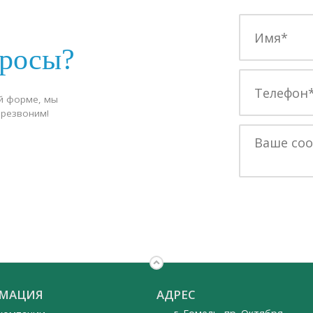
просы?
й форме, мы
ерезвоним!
МАЦИЯ
АДРЕС