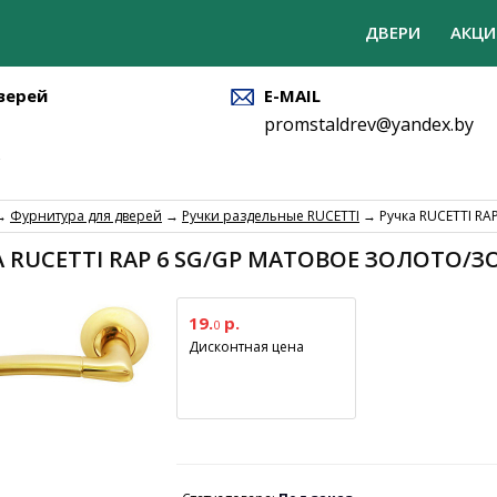
ДВЕРИ
АКЦИ
верей
E-MAIL
promstaldrev@yandex.by
→
Фурнитура для дверей
→
Ручки раздельные RUCETTI
→ Ручка RUCETTI RAP
А RUCETTI RAP 6 SG/GP МАТОВОЕ ЗОЛОТО/
19.
р.
0
Дисконтная цена