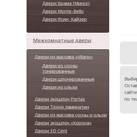
Двери Брама (Минск)
Двери Monte-Bello
Двери Ясин, Кайзер
Межкомнатные двери
Двери из массива «Vilario»
Двери из сосны
тонированные
Выби
Двери шпонированные
Оста
Двери из ольхи
сайте
Двери экошпон Portas
по те
Двери Техно ламинатин
Двери из массива сосны и ольхи
Двери экошпон «Корона»
Двери 3D Cent