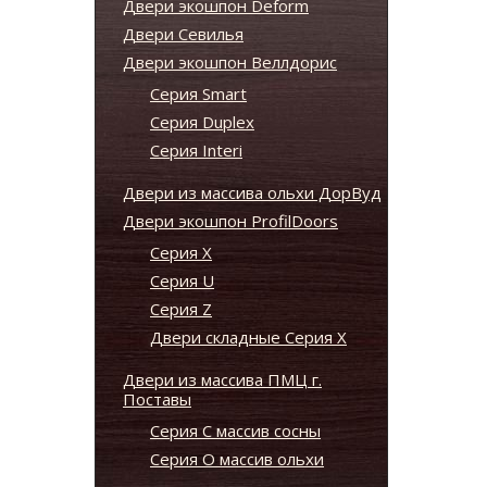
Двери экошпон Deform
Двери Севилья
Двери экошпон Веллдорис
Серия Smart
Серия Duplex
Серия Interi
Двери из массива ольхи ДорВуд
Двери экошпон ProfilDoors
Серия X
Серия U
Серия Z
Двери складные Серия Х
Двери из массива ПМЦ г.
Поставы
Серия С массив сосны
Серия О массив ольхи