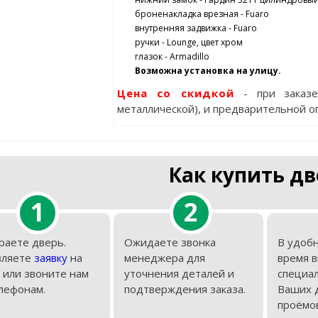
броненакладка врезная - Fuaro
внутренняя задвижка - Fuaro
ручки - Lounge, цвет хром
глазок - Armadillo
Возможна установка на улицу.
Цена со скидкой
- при заказ
металлической), и предварительной о
Как купить дв
1
2
раете дверь.
Ожидаете звонка
В удобн
вляете
заявку
на
менеджера для
время 
 или звоните нам
уточнения деталей и
специал
лефонам.
подтверждения заказа.
Ваших 
проёмов