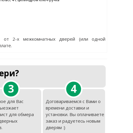
е от 2-х межкомнатных дверей (или одной
плате.
ери?
3
4
ое для Вас
Договариваемся с Вами о
выезжает
времени доставки и
ист для обмера
установки. Вы оплачиваете
дверных
заказ и радуетесь новым
.
дверям :)