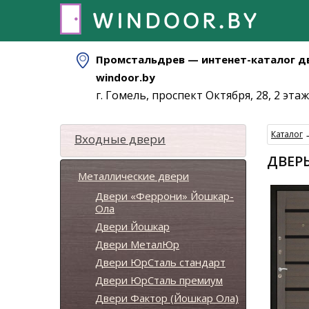
Промстальдрев — интенет-каталог д
windoor.by
г. Гомель, проспект Октября, 28, 2 этаж
Каталог
Входные двери
ДВЕРЬ
Металлические двери
Двери «Феррони» Йошкар-
Ола
Двери Йошкар
Двери МеталЮр
Двери ЮрСталь стандарт
Двери ЮрСталь премиум
Двери Фактор (Йошкар Ола)