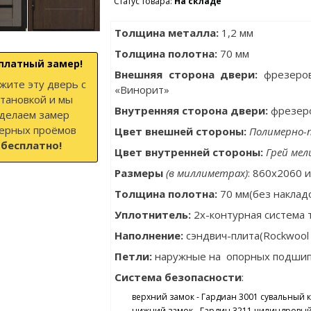
Статус товара:
На складе
Толщина металла
:
1,2 мм
Толщина полотна
:
70 мм
платный замер!
Внешняя сторона двери:
фрезеров
жите эту дверь с
«Винорит»
становкой и мы
Внутренняя сторона двери:
фрезеро
делаем замер
ерных проёмов
Цвет внешней стороны:
Полимерно-
бесплатно!
Цвет внутренней стороны:
Грей мел
Размеры
(в миллиметрах)
: 860x2060 
Толщина полотна:
70 мм(без наклад
Уплотнитель:
2х-контурная система 
Наполнение:
сэндвич-плита(Rockwool
Петли:
наружные на опорных подшипн
Система безопасности
:
верхний замок - Гардиан 3001 сувальный к
нижний замок - Гардин 3211 цилиндровый