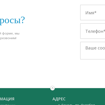
просы?
й форме, мы
ерезвоним!
МАЦИЯ
АДРЕС