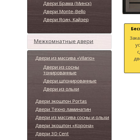
Двери Брама (Минск)
Двери Monte-Bello
Двери Ясин, Кайзер
Бес
Зака
Межкомнатные двери
у
с
Двери из массива «Vilario»
дв
Двери из сосны
тонированные
Двери шпонированные
Двери из ольхи
Двери экошпон Portas
Двери Техно ламинатин
Двери из массива сосны и ольхи
Двери экошпон «Корона»
Двери 3D Cent