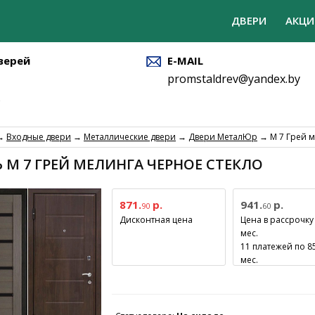
ДВЕРИ
АКЦИ
верей
E-MAIL
promstaldrev@yandex.by
→
Входные двери
→
Металлические двери
→
Двери МеталЮр
→ М 7 Грей м
 М 7 ГРЕЙ МЕЛИНГА ЧЕРНОЕ СТЕКЛО
871.
р.
941.
р.
90
60
Дисконтная цена
Цена в рассрочку
мес.
11 платежей по 85
мес.