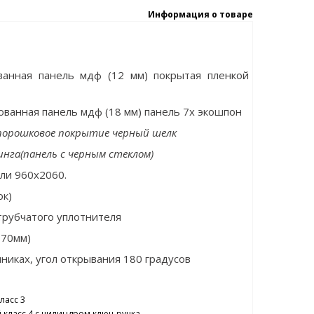
Информация о товаре
анная панель мдф (12 мм) покрытая пленкой
ванная панель мдф (18 мм) панель 7х экошпон
порошковое покрытие черный шелк
инга(панель с черным стеклом)
или 960x2060.
ок)
трубчатого уплотнителя
 70мм)
иках, угол открывания 180 градусов
ласс 3
 класс 4 с цилиндром ключ-ручка