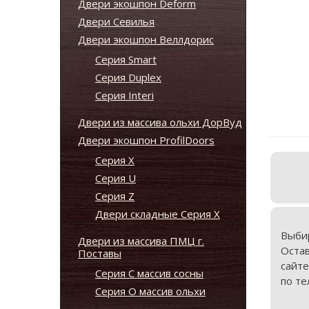
Двери экошпон Deform
Двери Севилья
Двери экошпон Веллдорис
Серия Smart
Серия Duplex
Серия Interi
Двери из массива ольхи ДорВуд
Двери экошпон ProfilDoors
Серия X
Серия U
Серия Z
Двери складные Серия Х
Выби
Двери из массива ПМЦ г.
Оста
Поставы
сайте
Серия С массив сосны
по те
Серия О массив ольхи