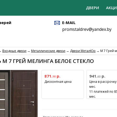
ДВЕРИ
АКЦИ
верей
E-MAIL
promstaldrev@yandex.by
→
Входные двери
→
Металлические двери
→
Двери МеталЮр
→ М 7 Грей м
 М 7 ГРЕЙ МЕЛИНГА БЕЛОЕ СТЕКЛО
871.
р.
941.
р.
90
60
Дисконтная цена
Цена в рассрочку
мес.
11 платежей по 85
мес.