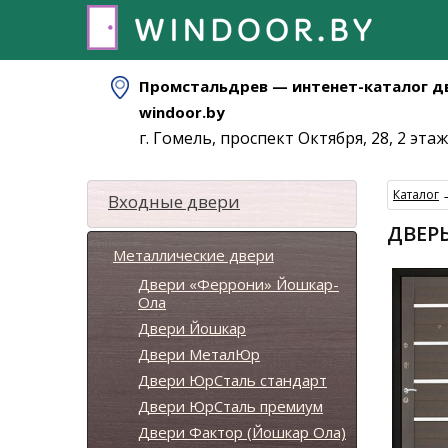
Промстальдрев — интенет-каталог д
windoor.by
г. Гомель, проспект Октября, 28, 2 этаж
Каталог
Входные двери
ДВЕРЬ
Металлические двери
Двери «Феррони» Йошкар-
Ола
Двери Йошкар
Двери МеталЮр
Двери ЮрСталь стандарт
Двери ЮрСталь премиум
Двери Фактор (Йошкар Ола)