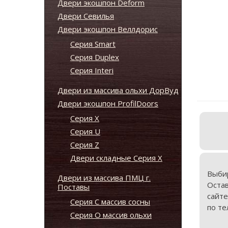
Двери экошпон Deform
Двери Севилья
Двери экошпон Веллдорис
Серия Smart
Серия Duplex
Серия Interi
Двери из массива ольхи ДорВуд
Двери экошпон ProfilDoors
Серия X
Серия U
Серия Z
Двери складные Серия Х
Выби
Двери из массива ПМЦ г.
Оста
Поставы
сайте
Серия С массив сосны
по те
Серия О массив ольхи