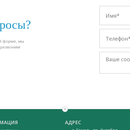
просы?
й форме, мы
ерезвоним!
МАЦИЯ
АДРЕС