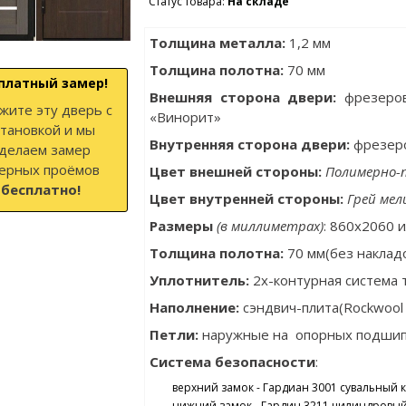
Статус товара:
На складе
Толщина металла
:
1,2 мм
Толщина полотна
:
70 мм
платный замер!
Внешняя сторона двери:
фрезеров
жите эту дверь с
«Винорит»
становкой и мы
Внутренняя сторона двери:
фрезеро
делаем замер
ерных проёмов
Цвет внешней стороны:
Полимерно-
бесплатно!
Цвет внутренней стороны:
Грей мел
Размеры
(в миллиметрах)
: 860x2060 
Толщина полотна:
70 мм(без наклад
Уплотнитель:
2х-контурная система 
Наполнение:
сэндвич-плита(Rockwool
Петли:
наружные на опорных подшипн
Система безопасности
:
верхний замок - Гардиан 3001 сувальный к
нижний замок - Гардин 3211 цилиндровый