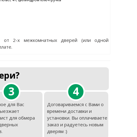
е от 2-х межкомнатных дверей (или одной
плате.
ери?
3
4
ое для Вас
Договариваемся с Вами о
выезжает
времени доставки и
ист для обмера
установки. Вы оплачиваете
дверных
заказ и радуетесь новым
.
дверям :)