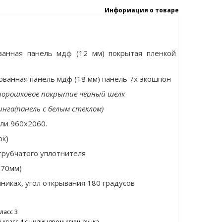
Информация о товаре
анная панель мдф (12 мм) покрытая пленкой
ванная панель мдф (18 мм) панель 7х экошпон
порошковое покрытие черный шелк
инга(панель с белым стеклом)
или 960x2060.
ок)
трубчатого уплотнителя
 70мм)
иках, угол открывания 180 градусов
ласс 3
 класс 4 с цилиндром ключ-ручка