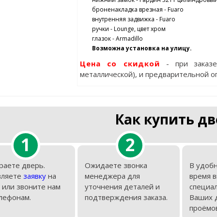
броненакладка врезная - Fuaro
внутренняя задвижка - Fuaro
ручки - Lounge, цвет хром
глазок - Armadillo
Возможна установка на улицу.
Цена со скидкой
- при заказ
металлической), и предварительной о
Как купить дв
1
2
раете дверь.
Ожидаете звонка
В удобн
вляете
заявку
на
менеджера для
время 
 или звоните нам
уточнения деталей и
специал
лефонам.
подтверждения заказа.
Ваших 
проёмов