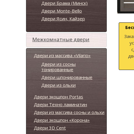
Двери Брама (Минск)
Двери Monte-Bello
Двери Ясин, Кайзер
Бес
Зака
Межкомнатные двери
у
с
Двери из массива «Vilario»
дв
Двери из сосны
тонированные
Двери шпонированные
Двери из ольхи
Двери экошпон Portas
Двери Техно ламинатин
Двери из массива сосны и ольхи
Двери экошпон «Корона»
Двери 3D Cent