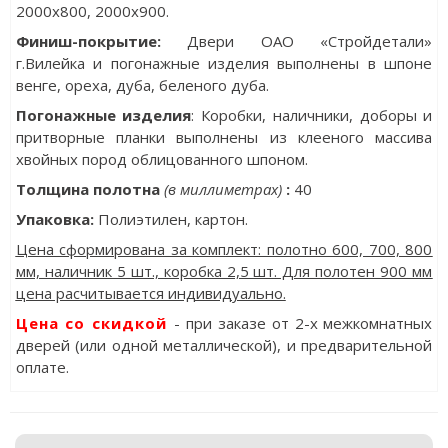
2000x800, 2000x900.
Финиш-покрытие:
Двери ОАО «Стройдетали»
г.Вилейка и погонажные изделия выполнены в шпоне
венге, ореха, дуба, беленого дуба.
Погонажные изделия
: Коробки, наличники, доборы и
притворные планки выполнены из клееного массива
хвойных пород облицованного шпоном.
Толщина полотна
(в миллиметрах)
:
40
Упаковка
:
Полиэтилен, картон.
Цена сформирована за комплект: полотно 600, 700, 800
мм, наличник 5 шт., коробка 2,5 шт. Для полотен 900 мм
цена расчитывается индивидуально.
Цена со скидкой
- при заказе от 2-х межкомнатных
дверей (или одной металлической), и предварительной
оплате.