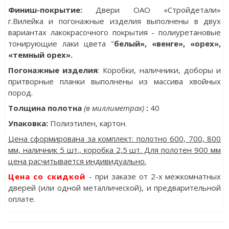
Финиш-покрытие:
Двери ОАО «Стройдетали»
г.Вилейка и погонажные изделия выполнены в двух
вариантах лакокрасочного покрытия - полиуретановые
тонирующие лаки цвета "
белый», «венге», «орех»,
«темный орех».
Погонажные изделия
: Коробки, наличники, доборы и
притворные планки выполнены из массива хвойных
пород.
Толщина полотна
(в миллиметрах)
:
40
Упаковка
:
Полиэтилен, картон.
Цена сформирована за комплект: полотно 600, 700, 800
мм, наличник 5 шт., коробка 2,5 шт. Для полотен 900 мм
цена расчитывается индивидуально.
Цена со скидкой
- при заказе от 2-х межкомнатных
дверей (или одной металлической), и предварительной
оплате.