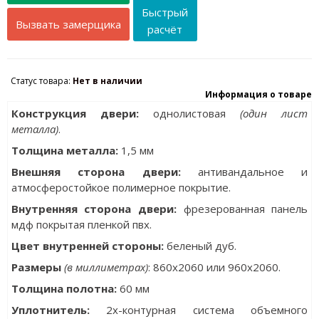
Быстрый
Вызвать замерщика
расчёт
Статус товара:
Нет в наличии
Информация о товаре
Конструкция двери:
однолистовая
(один лист
металла)
.
Толщина металла
:
1,5 мм
Внешняя сторона двери:
антивандальное и
атмосферостойкое полимерное покрытие.
Внутренняя сторона двери:
фрезерованная панель
мдф покрытая пленкой пвх.
Цвет внутренней стороны:
беленый дуб.
Размеры
(в миллиметрах)
: 860x2060 или 960x2060.
Толщина полотна:
60 мм
Уплотнитель:
2х-контурная система объемного