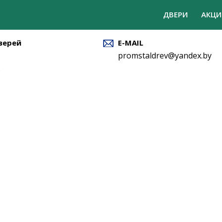
ДВЕРИ
АКЦИ
верей
E-MAIL
promstaldrev@yandex.by