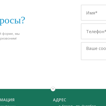
просы?
й форме, мы
ерезвоним!
МАЦИЯ
АДРЕС