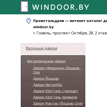
Промстальдрев — интенет-каталог д
windoor.by
г. Гомель, проспект Октября, 28, 2 этаж
Входные двери
Металлические двери
Двери «Феррони» Йошкар-
Ола
Двери Йошкар
Двери МеталЮр
Двери ЮрСталь стандарт
Двери ЮрСталь премиум
Двери Фактор (Йошкар Ола)