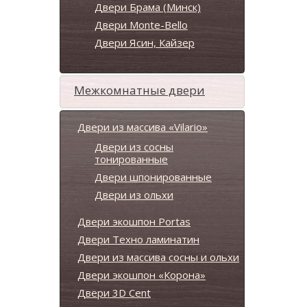
Двери Брама (Минск)
Двери Monte-Bello
Двери Ясин, Кайзер
Межкомнатные двери
Двери из массива «Vilario»
Двери из сосны
тонированные
Двери шпонированные
Двери из ольхи
Двери экошпон Portas
Двери Техно ламинатин
Двери из массива сосны и ольхи
Двери экошпон «Корона»
Двери 3D Cent